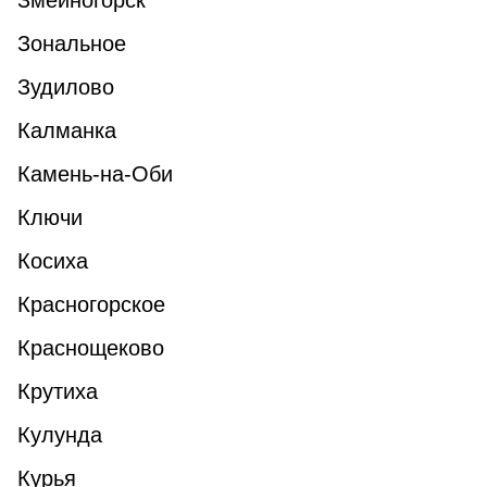
Змеиногорск
Зональное
Зудилово
Калманка
Камень-на-Оби
Ключи
Косиха
Красногорское
Краснощеково
Крутиха
Кулунда
Курья