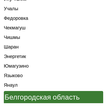
Учалы
Федоровка
Чекмагуш
Чишмы
Шаран
Энергетик
Юмагузино
Языково
Янаул
Белгородская область