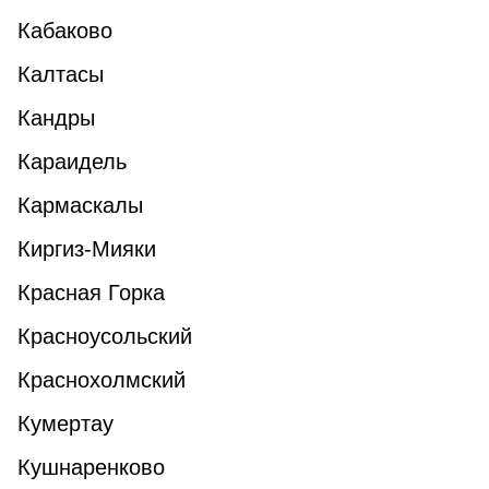
Кабаково
Калтасы
Кандры
Караидель
Кармаскалы
Киргиз-Мияки
Красная Горка
Красноусольский
Краснохолмский
Кумертау
Кушнаренково