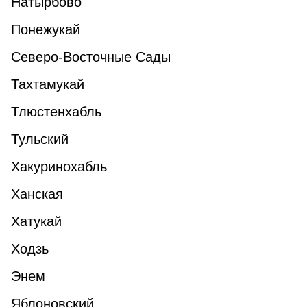
Натырбово
Понежукай
Северо-Восточные Сады
Тахтамукай
Тлюстенхабль
Тульский
Хакуринохабль
Ханская
Хатукай
Ходзь
Энем
Яблоновский