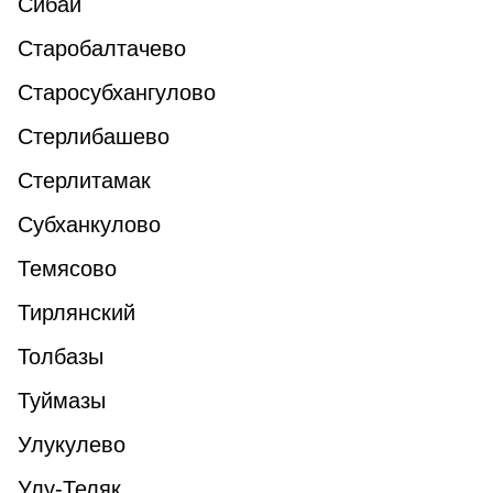
Сибай
Старобалтачево
Старосубхангулово
Стерлибашево
Стерлитамак
Субханкулово
Темясово
Тирлянский
Толбазы
Туймазы
Улукулево
Улу-Теляк