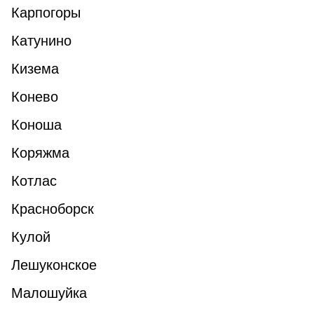
Карпогоры
Катунино
Кизема
Конево
Коноша
Коряжма
Котлас
Красноборск
Кулой
Лешуконское
Малошуйка