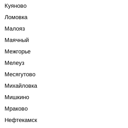
Куяново
Ломовка
Малояз
Маячный
Межгорье
Мелеуз
Месягутово
Михайловка
Мишкино
Мраково
Нефтекамск