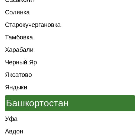
Солянка
Старокучергановка
Тамбовка
Харабали
Черный Яр
Яксатово
Яндыки
Башкортостан
Уфа
Авдон