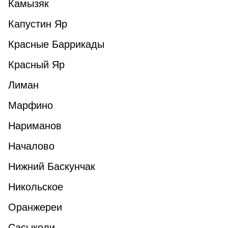
Камызяк
Капустин Яр
Красные Баррикады
Красный Яр
Лиман
Марфино
Нариманов
Началово
Нижний Баскунчак
Никольское
Оранжереи
Сасыколи