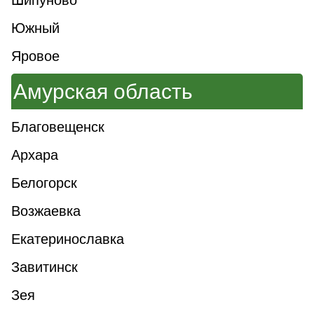
Шипуново
Южный
Яровое
Амурская область
Благовещенск
Архара
Белогорск
Возжаевка
Екатеринославка
Завитинск
Зея