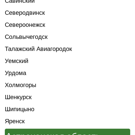
Савинский
Северодвинск
Североонежск
Сольвычегодск
Талажский Авиагородок
Уемский
Урдома
Холмогоры
Шенкурск
Шипицыно
Яренск