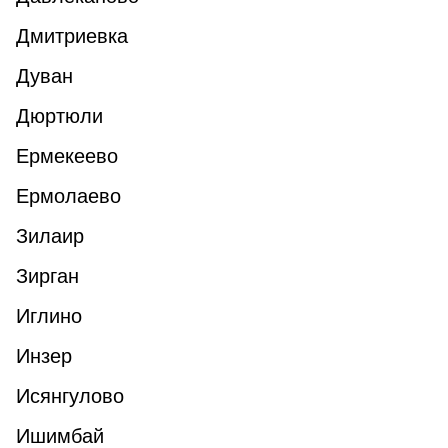
Дмитриевка
Дуван
Дюртюли
Ермекеево
Ермолаево
Зилаир
Зирган
Иглино
Инзер
Исянгулово
Ишимбай