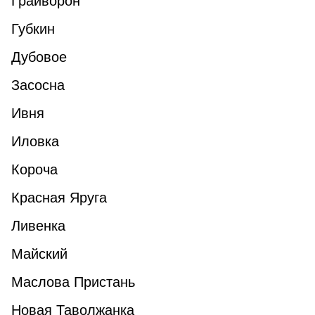
Грайворон
Губкин
Дубовое
Засосна
Ивня
Иловка
Короча
Красная Яруга
Ливенка
Майский
Маслова Пристань
Новая Таволжанка