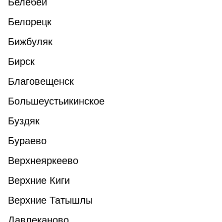
Белебей
Белорецк
Бижбуляк
Бирск
Благовещенск
Большеустьикинское
Буздяк
Бураево
Верхнеяркеево
Верхние Киги
Верхние Татышлы
Давлеканово