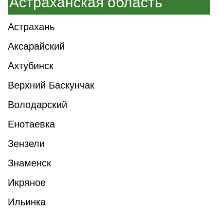
Астраханская область
Астрахань
Аксарайский
Ахтубинск
Верхний Баскунчак
Володарский
Енотаевка
Зензели
Знаменск
Икряное
Ильинка